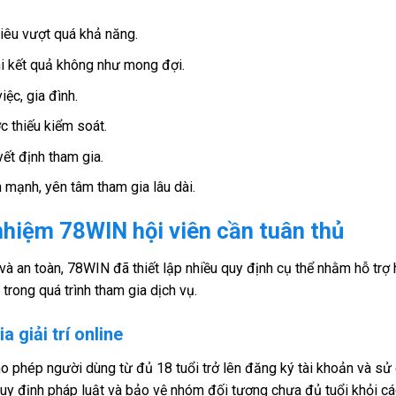
tiêu vượt quá khả năng.
hi kết quả không như mong đợi.
iệc, gia đình.
c thiếu kiểm soát.
ết định tham gia.
h mạnh, yên tâm tham gia lâu dài.
nhiệm 78WIN hội viên cần tuân thủ
 an toàn, 78WIN đã thiết lập nhiều quy định cụ thể nhằm hỗ trợ h
trong quá trình tham gia dịch vụ.
a giải trí online
o phép người dùng từ đủ 18 tuổi trở lên đăng ký tài khoản và sử 
y định pháp luật và bảo vệ nhóm đối tượng chưa đủ tuổi khỏi các