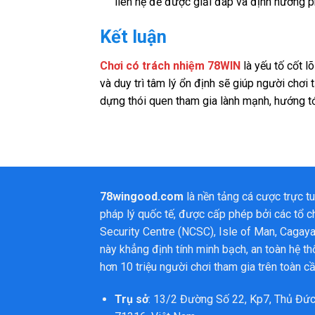
liên hệ để được giải đáp và định hướng p
Kết luận
Chơi có trách nhiệm 78WIN
là yếu tố cốt l
và duy trì tâm lý ổn định sẽ giúp người chơi 
dựng thói quen tham gia lành mạnh, hướng tới
78wingood.com
là nền tảng cá cược trực t
pháp lý quốc tế, được cấp phép bởi các tổ c
Security Centre (NCSC), Isle of Man, Caga
này khẳng định tính minh bạch, an toàn hệ thố
hơn 10 triệu người chơi tham gia trên toàn cầ
Trụ sở
: 13/2 Đường Số 22, Kp7, Thủ Đức