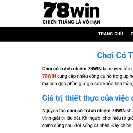
Skip
to
content
TRANG CHỦ
Chơi Có T
Chơi có trách nhiệm 78WIN
là nguyên tắc c
78WIN
cung cấp nhiều công cụ hỗ trợ giúp hộ
mà còn góp phần giữ gìn sức khỏe tinh thần,
Giá trị thiết thực của việ
Nguyên tắc
chơi có trách nhiệm 78WIN
khô
trình giải trí lâu dài. Khi người chơi hiểu r
chính cũng như đời sống cá nhân. Đây chính là