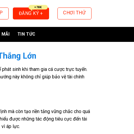
P
CHƠI THỬ
ĐĂNG KÝ +
 MÃI
TIN TỨC
 Thắng Lớn
 phát sinh khi tham gia cá cược trực tuyến.
hướng này không chỉ giúp bảo vệ tài chính
định mà còn tạo nền tảng vững chắc cho quá
m thiểu được những tác động tiêu cực đến tài
vì áp lực.