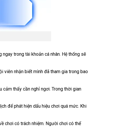
g ngay trong tài khoản cá nhân. Hệ thống sẽ
hội viên nhận biết mình đã tham gia trong bao
u cảm thấy cần nghỉ ngơi. Trong thời gian
ịch để phát hiện dấu hiệu chơi quá mức. Khi
 chơi có trách nhiệm. Người chơi có thể