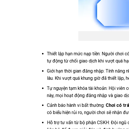
Thiết lập hạn mức nạp tiền: Người chơi có
tự động từ chối giao dịch khi vượt quá h
Giới hạn thời gian đăng nhập: Tính năng 
lâu. Khi vượt quá khung giờ đã thiết lập,
Tự nguyện tạm khóa tài khoản: Hội viên có
này, mọi hoạt động đăng nhập và giao dị
Cảnh báo hành vi bất thường:
Chơi có t
có biểu hiện rủi ro, người chơi sẽ nhận đ
Hỗ trợ tư vấn từ bộ phận CSKH: Đội ngũ 