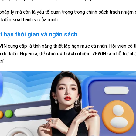
 pháp lý mà còn là yếu tố quan trọng trong chính sách trách nhiệ
 kiểm soát hành vi của mình.
i hạn thời gian và ngân sách
 cung cấp là tính năng thiết lập hạn mức cá nhân. Hội viên có th
 dự kiến. Ngoài ra, để
chơi có trách nhiệm 78WIN
còn hỗ trợ nh
rí.