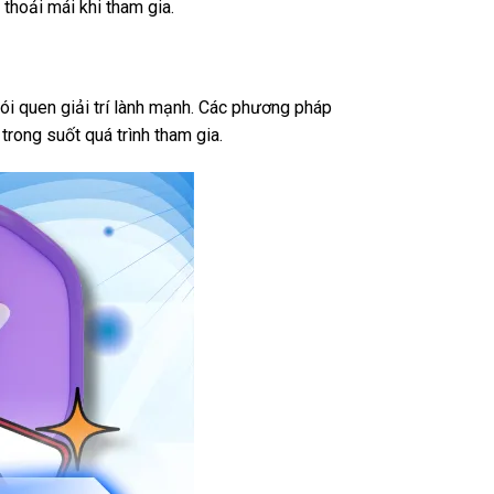
thoải mái khi tham gia.
thói quen giải trí lành mạnh. Các phương pháp
trong suốt quá trình tham gia.