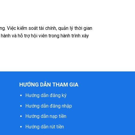
. Việc kiểm soát tài chính, quản lý thời gian
hành và hỗ trợ hội viên trong hành trình xây
HƯỚNG DẪN THAM GIA
Hướng dẫn đăng ký
Hướng dẫn đăng nhập
Hướng dẫn nạp tiền
Hướng dẫn rút tiền