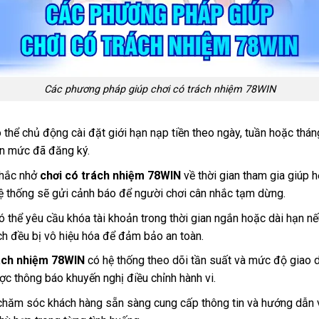
Các phương pháp giúp chơi có trách nhiệm 78WIN
 thể chủ động cài đặt giới hạn nạp tiền theo ngày, tuần hoặc thán
ạn mức đã đăng ký.
nhắc nhở
chơi có trách nhiệm 78WIN
về
thời gian tham gia giúp 
 hệ thống sẽ gửi cảnh báo để người chơi cân nhắc tạm dừng.
 thể yêu cầu khóa tài khoản trong thời gian ngắn hoặc dài hạn nế
ch đều bị vô hiệu hóa để đảm bảo an toàn.
rách nhiệm 78WIN
có hệ thống theo dõi tần suất và mức độ giao d
ược thông báo khuyến nghị điều chỉnh hành vi.
chăm sóc khách hàng sẵn sàng cung cấp thông tin và hướng dẫn về