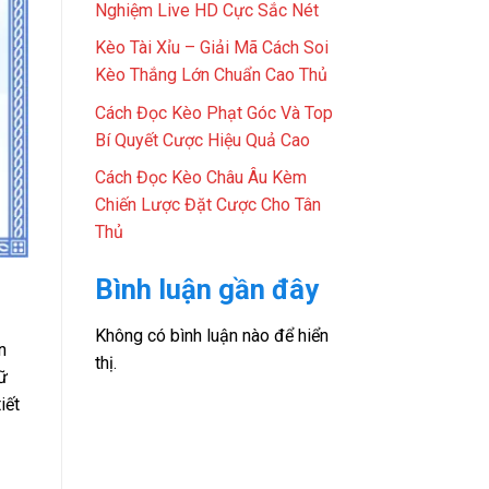
Nghiệm Live HD Cực Sắc Nét
Kèo Tài Xỉu – Giải Mã Cách Soi
Kèo Thắng Lớn Chuẩn Cao Thủ
Cách Đọc Kèo Phạt Góc Và Top
Bí Quyết Cược Hiệu Quả Cao
Cách Đọc Kèo Châu Âu Kèm
Chiến Lược Đặt Cược Cho Tân
Thủ
Bình luận gần đây
Không có bình luận nào để hiển
n
thị.
ữ
iết