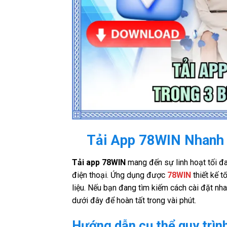
Tải App 78WIN Nhanh 
Tải app 78WIN
mang đến sự linh hoạt tối đa
điện thoại. Ứng dụng được
78WIN
thiết kế t
liệu. Nếu bạn đang tìm kiếm cách cài đặt nh
dưới đây để hoàn tất trong vài phút.
Hướng dẫn cụ thể quy trìn