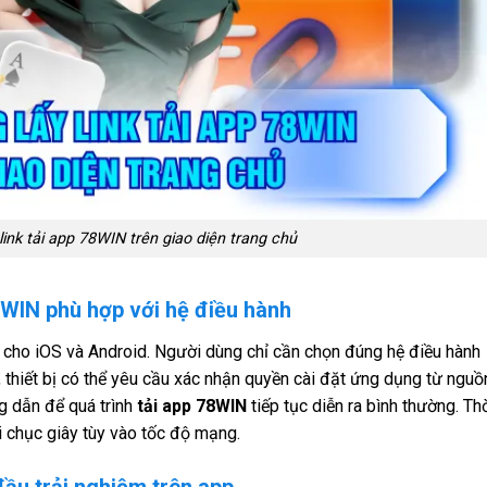
ink tải app 78WIN trên giao diện trang chủ
8WIN phù hợp với hệ điều hành
h cho iOS và Android. Người dùng chỉ cần chọn đúng hệ điều hành
, thiết bị có thể yêu cầu xác nhận quyền cài đặt ứng dụng từ nguồ
g dẫn để quá trình
tải app 78WIN
tiếp tục diễn ra bình thường. Th
i chục giây tùy vào tốc độ mạng.
đầu trải nghiệm trên app