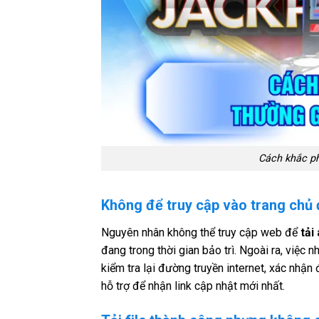
Cách khắc ph
Không để truy cập vào trang chủ đ
Nguyên nhân không thể truy cập web để
tải
đang trong thời gian bảo trì. Ngoài ra, việc n
kiểm tra lại đường truyền internet, xác nhận
hỗ trợ để nhận link cập nhật mới nhất.