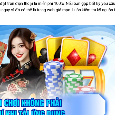
 đặt trên điện thoại là miễn phí 100%. Nếu bạn gặp bất kỳ yêu cầ
i ngay vì đó có thể là trang web giả mạo. Luôn kiểm tra kỹ nguồn 