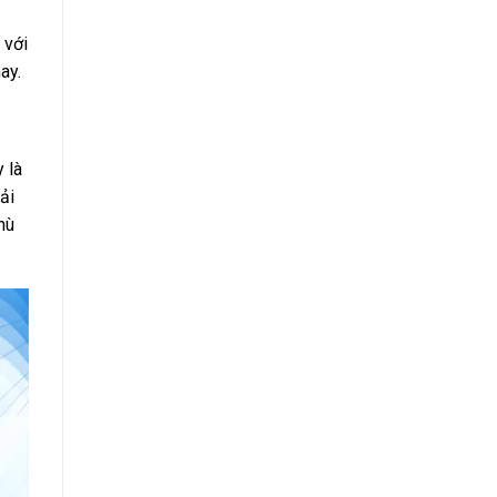
 với
ay.
 là
ải
hù