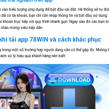
 vào biểu tượng ứng dụng để bắt đầu cài đặt. Hệ thống sẽ tự độ
ếu đã có tài khoản, bạn chỉ cần nhập thông tin và bắt đầu sử dụng.
i khoản trực tiếp với quy trình nhanh gọn. Ngay sau đó các bạn tr
 chào mừng siêu hấp dẫn.
khi tải app 78WIN và cách khắc phục
g trong một số trường hợp người dùng vẫn có thể gặp lỗi. Những t
ch xử lý hiệu quả khách hàng nên biết: