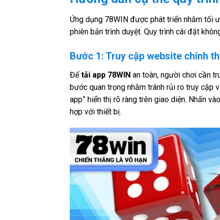
Ứng dụng 78WIN được phát triển nhằm tối ưu 
phiên bản trình duyệt. Quy trình cài đặt khô
Bước 1: Truy cập website chính th
Để
tải app 78WIN
an toàn, người chơi cần tr
bước quan trọng nhằm tránh rủi ro truy cập 
app” hiển thị rõ ràng trên giao diện. Nhấn 
hợp với thiết bị.