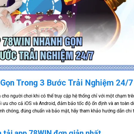
Gọn Trong 3 Bước Trải Nghiệm 24/7
 cho người chơi khi có thể truy cập hệ thống chỉ với một chạm trê
ối ưu cho cả iOS và Android, đảm bảo tốc độ ổn định và an toàn d
anh chóng, đúng chuẩn và bảo mật, hãy tham khảo hướng dẫn chi t
h tải app 78WIN đơn giản nhất