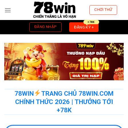
Skip
CHƠI THỬ
to
content
ĐĂNG NHẬP
ĐĂNG KÝ +
78WIN
TRANG CHỦ 78WIN.COM
CHÍNH THỨC 2026 | THƯỞNG TỚI
+78K