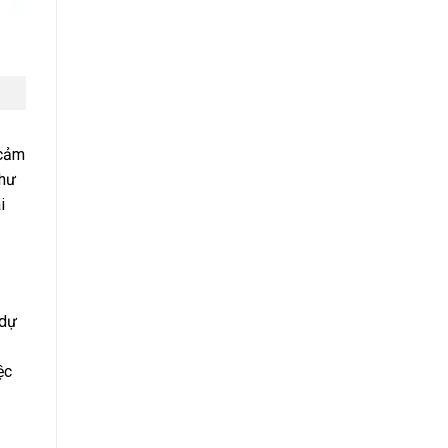
 cảm
như
i
 dự
ệc