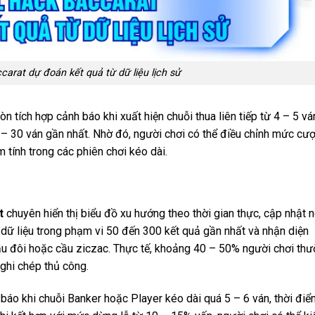
carat dự đoán kết quả từ dữ liệu lịch sử
 tích hợp cảnh báo khi xuất hiện chuỗi thua liên tiếp từ 4 – 5 vá
– 30 ván gần nhất. Nhờ đó, người chơi có thể điều chỉnh mức cư
 tính trong các phiên chơi kéo dài.
t
chuyên hiển thị biểu đồ xu hướng theo thời gian thực, cập nhật 
 dữ liệu trong phạm vi 50 đến 300 kết quả gần nhất và nhận diện
ầu đôi hoặc cầu ziczac. Thực tế, khoảng 40 – 50% người chơi th
ghi chép thủ công.
áo khi chuỗi Banker hoặc Player kéo dài quá 5 – 6 ván, thời điể