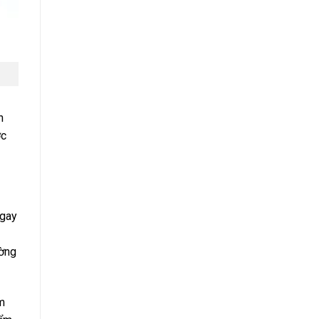
n
ợc
ngay
ường
m