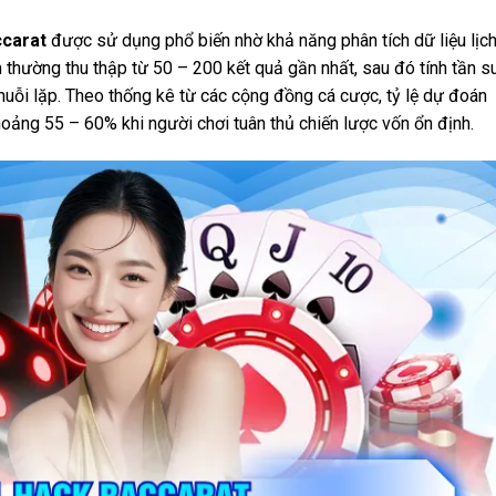
ccarat
được sử dụng phổ biến nhờ khả năng phân tích dữ liệu lịc
 thường thu thập từ 50 – 200 kết quả gần nhất, sau đó tính tần s
huỗi lặp. Theo thống kê từ các cộng đồng cá cược, tỷ lệ dự đoán
oảng 55 – 60% khi người chơi tuân thủ chiến lược vốn ổn định.