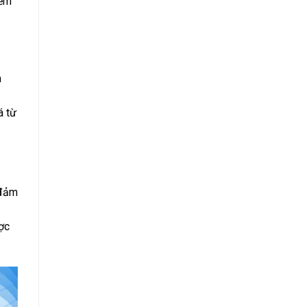
iểm
m
á từ
 đảm
ược