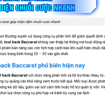
ccarat giúp nhận diện chuỗi cược nhanh
hơi thường xuyên sử dụng công cụ phân tích để giảm quyết định
ất,
tool hack Baccarat
không can thiệp hệ thống mà hoạt động 
 phiên bản nâng cao còn tích hợp cảnh báo khi xuất hiện chuỗi dà
 mức trung bình trong 20 – 30 ván gần nhất.
 hack Baccarat phổ biến hiện nay
l hack Baccarat
với chức năng phân tích và hỗ trợ khác nhau, từ
ng cụ quảng cáo khả năng xem trước kết quả. Mỗi loại được phát
hống kê dữ liệu, giảm sai sót cảm tính hoặc hỗ trợ quản lý vốn. Vi
chơi lựa chọn công cụ phù hợp và tránh kỳ vọng sai lệch.