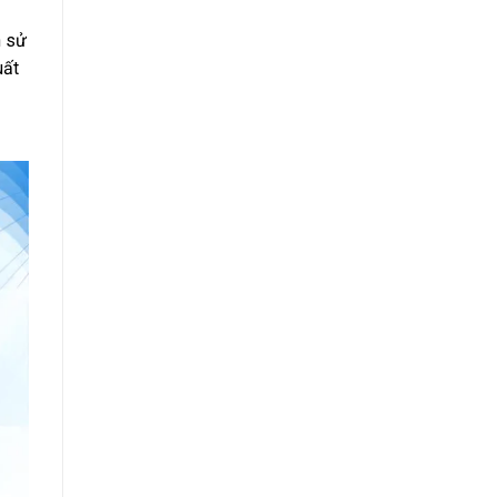
h sử
uất