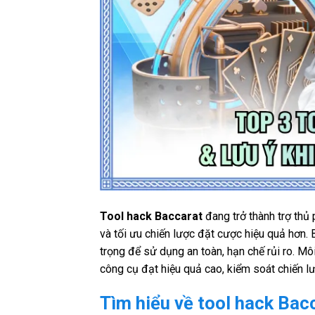
Tool hack Baccarat
đang trở thành trợ thủ 
và tối ưu chiến lược đặt cược hiệu quả hơn. 
trọng để sử dụng an toàn, hạn chế rủi ro. Mô
công cụ đạt hiệu quả cao, kiểm soát chiến lư
Tìm hiểu về tool hack Bac