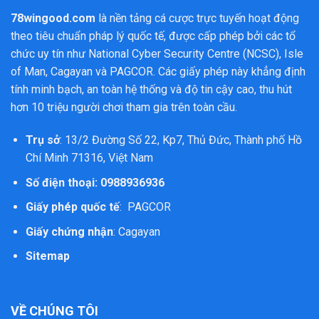
78wingood.com
là nền tảng cá cược trực tuyến hoạt động
theo tiêu chuẩn pháp lý quốc tế, được cấp phép bởi các tổ
chức uy tín như National Cyber Security Centre (NCSC), Isle
of Man, Cagayan và PAGCOR. Các giấy phép này khẳng định
tính minh bạch, an toàn hệ thống và độ tin cậy cao, thu hút
hơn 10 triệu người chơi tham gia trên toàn cầu.
Trụ sở
: 13/2 Đường Số 22, Kp7, Thủ Đức, Thành phố Hồ
Chí Minh 71316, Việt Nam
Số điện thoại: 0988936936
Giấy phép quốc tế
: PAGCOR
Giấy chứng nhận
: Cagayan
Sitemap
VỀ CHÚNG TÔI