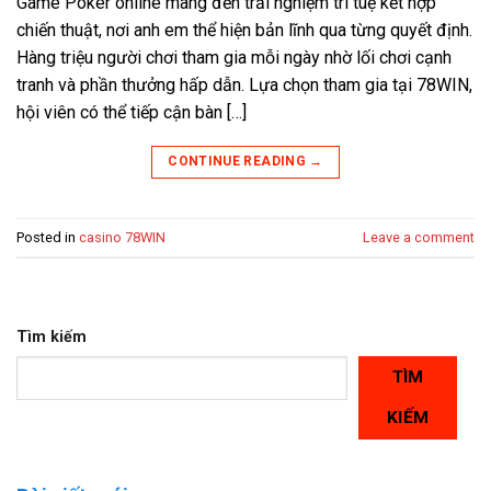
Game Poker online mang đến trải nghiệm trí tuệ kết hợp
chiến thuật, nơi anh em thể hiện bản lĩnh qua từng quyết định.
Hàng triệu người chơi tham gia mỗi ngày nhờ lối chơi cạnh
tranh và phần thưởng hấp dẫn. Lựa chọn tham gia tại 78WIN,
hội viên có thể tiếp cận bàn […]
CONTINUE READING
→
Posted in
casino 78WIN
Leave a comment
Tìm kiếm
TÌM
KIẾM