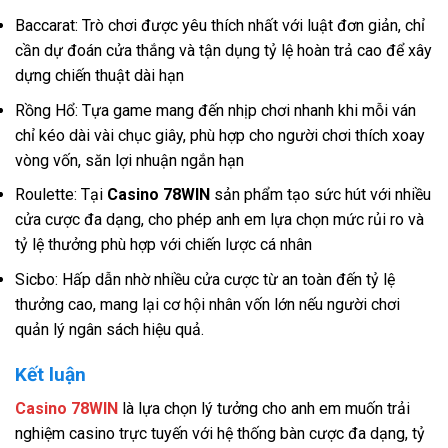
Baccarat: Trò chơi được yêu thích nhất với luật đơn giản, chỉ
cần dự đoán cửa thắng và tận dụng tỷ lệ hoàn trả cao để xây
dựng chiến thuật dài hạn
Rồng Hổ: Tựa game mang đến nhịp chơi nhanh khi mỗi ván
chỉ kéo dài vài chục giây, phù hợp cho người chơi thích xoay
vòng vốn, săn lợi nhuận ngắn hạn
Roulette: Tại
Casino 78WIN
sản phẩm tạo sức hút với nhiều
cửa cược đa dạng, cho phép anh em lựa chọn mức rủi ro và
tỷ lệ thưởng phù hợp với chiến lược cá nhân
Sicbo: Hấp dẫn nhờ nhiều cửa cược từ an toàn đến tỷ lệ
thưởng cao, mang lại cơ hội nhân vốn lớn nếu người chơi
quản lý ngân sách hiệu quả.
Kết luận
Casino 78WIN
là lựa chọn lý tưởng cho anh em muốn trải
nghiệm casino trực tuyến với hệ thống bàn cược đa dạng, tỷ