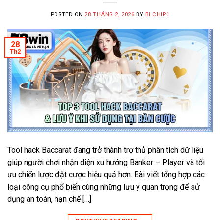
POSTED ON
28 THÁNG 2, 2026
BY
BI CHIP1
28
Th2
Tool hack Baccarat đang trở thành trợ thủ phân tích dữ liệu
giúp người chơi nhận diện xu hướng Banker – Player và tối
ưu chiến lược đặt cược hiệu quả hơn. Bài viết tổng hợp các
loại công cụ phổ biến cùng những lưu ý quan trọng để sử
dụng an toàn, hạn chế […]