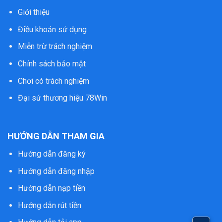
Giới thiệu
Điều khoản sử dụng
Miễn trừ trách nghiệm
Chính sách bảo mật
Chơi có trách nghiệm
Đại sứ thương hiệu 78Win
HƯỚNG DẪN THAM GIA
Hướng dẫn đăng ký
Hướng dẫn đăng nhập
Hướng dẫn nạp tiền
Hướng dẫn rút tiền