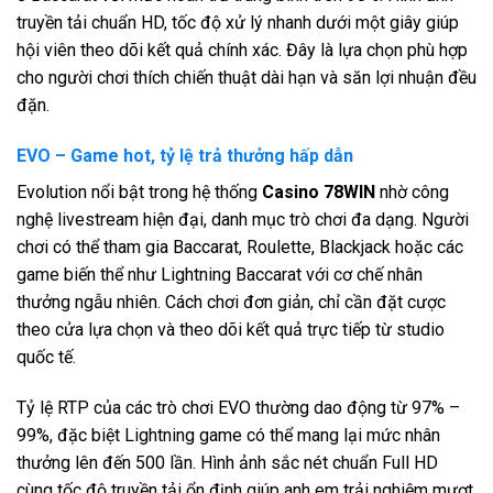
truyền tải chuẩn HD, tốc độ xử lý nhanh dưới một giây giúp
hội viên theo dõi kết quả chính xác. Đây là lựa chọn phù hợp
cho người chơi thích chiến thuật dài hạn và săn lợi nhuận đều
đặn.
EVO – Game hot, tỷ lệ trả thưởng hấp dẫn
Evolution nổi bật trong hệ thống
Casino 78WIN
nhờ công
nghệ livestream hiện đại, danh mục trò chơi đa dạng. Người
chơi có thể tham gia Baccarat, Roulette, Blackjack hoặc các
game biến thể như Lightning Baccarat với cơ chế nhân
thưởng ngẫu nhiên. Cách chơi đơn giản, chỉ cần đặt cược
theo cửa lựa chọn và theo dõi kết quả trực tiếp từ studio
quốc tế.
Tỷ lệ RTP của các trò chơi EVO thường dao động từ 97% –
99%, đặc biệt Lightning game có thể mang lại mức nhân
thưởng lên đến 500 lần. Hình ảnh sắc nét chuẩn Full HD
cùng tốc độ truyền tải ổn định giúp anh em trải nghiệm mượt