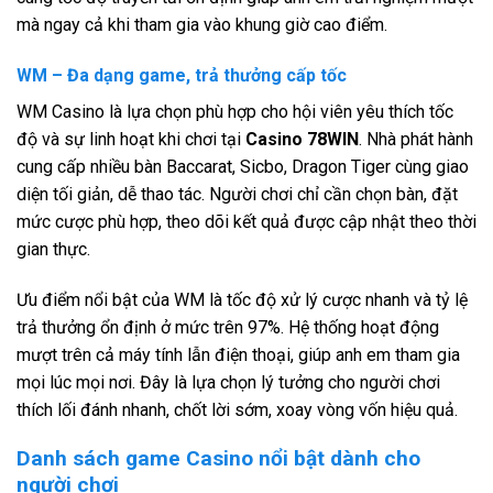
mà ngay cả khi tham gia vào khung giờ cao điểm.
WM – Đa dạng game, trả thưởng cấp tốc
WM Casino là lựa chọn phù hợp cho hội viên yêu thích tốc
độ và sự linh hoạt khi chơi tại
Casino 78WIN
. Nhà phát hành
cung cấp nhiều bàn Baccarat, Sicbo, Dragon Tiger cùng giao
diện tối giản, dễ thao tác. Người chơi chỉ cần chọn bàn, đặt
mức cược phù hợp, theo dõi kết quả được cập nhật theo thời
gian thực.
Ưu điểm nổi bật của WM là tốc độ xử lý cược nhanh và tỷ lệ
trả thưởng ổn định ở mức trên 97%. Hệ thống hoạt động
mượt trên cả máy tính lẫn điện thoại, giúp anh em tham gia
mọi lúc mọi nơi. Đây là lựa chọn lý tưởng cho người chơi
thích lối đánh nhanh, chốt lời sớm, xoay vòng vốn hiệu quả.
Danh sách game Casino nổi bật dành cho
người chơi