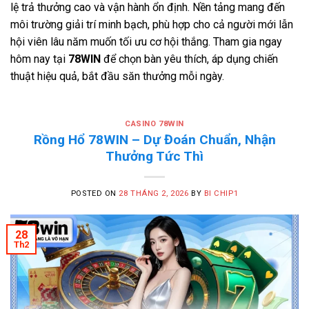
lệ trả thưởng cao và vận hành ổn định. Nền tảng mang đến
môi trường giải trí minh bạch, phù hợp cho cả người mới lẫn
hội viên lâu năm muốn tối ưu cơ hội thắng. Tham gia ngay
hôm nay tại
78WIN
để chọn bàn yêu thích, áp dụng chiến
thuật hiệu quả, bắt đầu săn thưởng mỗi ngày.
CASINO 78WIN
Rồng Hổ 78WIN – Dự Đoán Chuẩn, Nhận
Thưởng Tức Thì
POSTED ON
28 THÁNG 2, 2026
BY
BI CHIP1
28
Th2